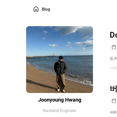
Blog
D
도커
114
버
Joonyoung Hwang
Backend Engineer
서비