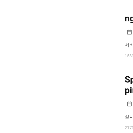
n
서비
153
S
p
실시
217