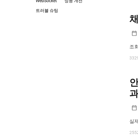
WebSocket
성능 개선
트러블 슈팅
채
조회
332
안
과
실제
255