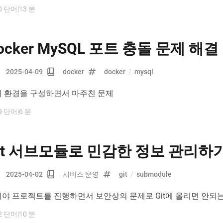
0 단어
|
13 분
ocker MySQL 포트 충돌 문제 해결
2025-04-09
docker
docker
/
mysql
 환경을 구성하면서 마주친 문제
9 단어
|
6 분
it 서브모듈로 민감한 정보 관리하
2025-04-02
서비스 운영
git
/
submodule
야 프로젝트를 진행하면서 보안상의 문제로 Git에 올리면 안되는 데
y 같은 아주 민감한 정보들은 GitHub가 push한 커밋에 포함된
2 단어
|
10 분
탐지하여 올리지 못하도록 막아 이미 환경 변수로 설정하였다.